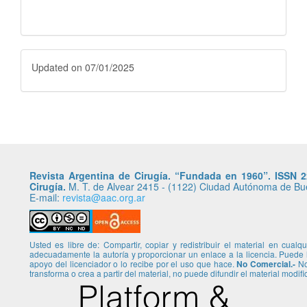
Fecha
Updated on 07/01/2025
de
atualización
Revista Argentina de Cirugía. “Fundada en 1960”. ISSN 22
Cirugía.
M. T. de Alvear 2415 - (1122) Ciudad Autónoma de Buen
E-mail:
revista@aac.org.ar
Usted es libre de: Compartir, copiar y redistribuir el material en cual
adecuadamente la autoría y proporcionar un enlace a la licencia. Puede
apoyo del licenciador o lo recibe por el uso que hace.
No Comercial.-
No 
transforma o crea a partir del material, no puede difundir el material modif