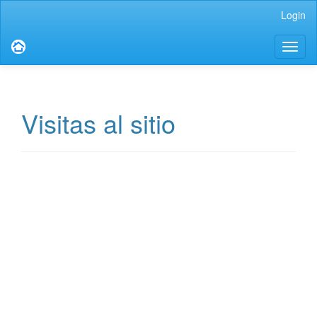
Main
Login
Navigation
Main
Toggl
Content
naviga
Sidebar
Visitas al sitio