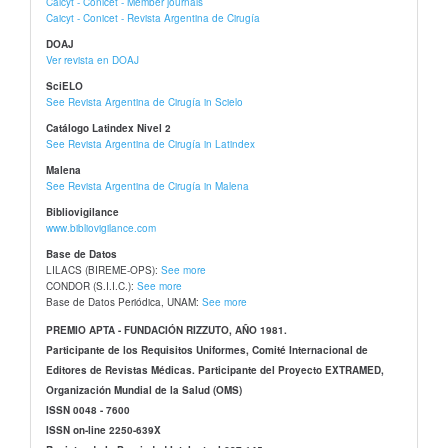
Caicyt - Conicet - Member journals
Caicyt - Conicet - Revista Argentina de Cirugía
DOAJ
Ver revista en DOAJ
SciELO
See Revista Argentina de Cirugía in Scielo
Catálogo Latindex Nivel 2
See Revista Argentina de Cirugía in Latindex
Malena
See Revista Argentina de Cirugía in Malena
Bibliovigilance
www.bibliovigilance.com
Base de Datos
LILACS (BIREME-OPS):
See more
CONDOR (S.I.I.C.):
See more
Base de Datos Periódica, UNAM:
See more
PREMIO APTA - FUNDACIÓN RIZZUTO, AÑO 1981.
Participante de los Requisitos Uniformes, Comité Internacional de
Editores de Revistas Médicas. Participante del Proyecto EXTRAMED,
Organización Mundial de la Salud (OMS)
ISSN 0048 - 7600
ISSN on-line 2250-639X