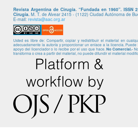
Revista Argentina de Cirugía. “Fundada en 1960”. ISSN 22
Cirugía.
M. T. de Alvear 2415 - (1122) Ciudad Autónoma de Buen
E-mail:
revista@aac.org.ar
Usted es libre de: Compartir, copiar y redistribuir el material en cual
adecuadamente la autoría y proporcionar un enlace a la licencia. Puede
apoyo del licenciador o lo recibe por el uso que hace.
No Comercial.-
No 
transforma o crea a partir del material, no puede difundir el material modif