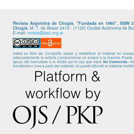
Revista Argentina de Cirugía. “Fundada en 1960”. ISSN 22
Cirugía.
M. T. de Alvear 2415 - (1122) Ciudad Autónoma de Buen
E-mail:
revista@aac.org.ar
Usted es libre de: Compartir, copiar y redistribuir el material en cual
adecuadamente la autoría y proporcionar un enlace a la licencia. Puede
apoyo del licenciador o lo recibe por el uso que hace.
No Comercial.-
No 
transforma o crea a partir del material, no puede difundir el material modif