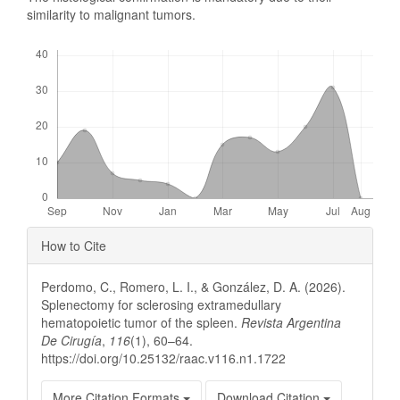
similarity to malignant tumors.
Downloads
Article
How to Cite
Details
Perdomo, C., Romero, L. I., & González, D. A. (2026).
Splenectomy for sclerosing extramedullary
hematopoietic tumor of the spleen.
Revista Argentina
De Cirugía
,
116
(1), 60–64.
https://doi.org/10.25132/raac.v116.n1.1722
More Citation Formats
Download Citation