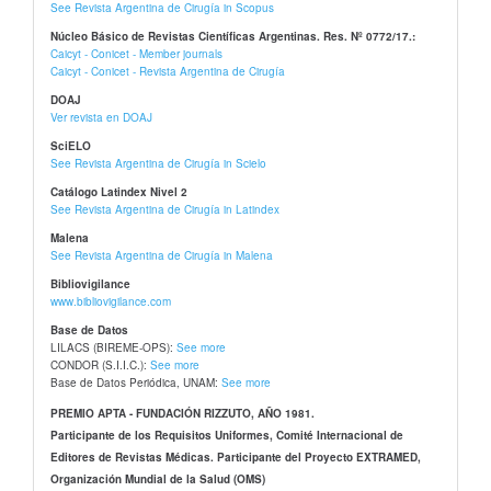
See Revista Argentina de Cirugía in Scopus
Núcleo Básico de Revistas Científicas Argentinas. Res. Nº 0772/17.:
Caicyt - Conicet - Member journals
Caicyt - Conicet - Revista Argentina de Cirugía
DOAJ
Ver revista en DOAJ
SciELO
See Revista Argentina de Cirugía in Scielo
Catálogo Latindex Nivel 2
See Revista Argentina de Cirugía in Latindex
Malena
See Revista Argentina de Cirugía in Malena
Bibliovigilance
www.bibliovigilance.com
Base de Datos
LILACS (BIREME-OPS):
See more
CONDOR (S.I.I.C.):
See more
Base de Datos Periódica, UNAM:
See more
PREMIO APTA - FUNDACIÓN RIZZUTO, AÑO 1981.
Participante de los Requisitos Uniformes, Comité Internacional de
Editores de Revistas Médicas. Participante del Proyecto EXTRAMED,
Organización Mundial de la Salud (OMS)