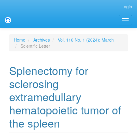
Main
Login
Navigation
Main
Toggl
Content
naviga
Sidebar
Home
Archives
Vol. 116 No. 1 (2024): March
Scientific Letter
Splenectomy for
sclerosing
extramedullary
hematopoietic tumor of
the spleen