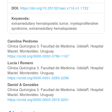
DOI:
https://doi.org/10.25132/raac.v116.n1.1722
Keywords:
extramedullary hematopoietic tumor, myeloproliferative
syndrome, extramedullary hematopoiesis
Main
Carolina Perdomo
Clínica Quirúrgica 3. Facultad de Medicina. UdelaR. Hospital
Article
Maciel. Montevideo. Uruguay.
https://orcid.org/0000-0002-0786-1167
Content
Lucia I Romero
Clínica Quirúrgica 3. Facultad de Medicina. UdelaR. Hospital
Maciel. Montevideo. Uruguay.
https://orcid.org/0000-0001-5283-2296
Daniel A González
Clínica Quirúrgica 3. Facultad de Medicina. UdelaR. Hospital
Maciel. Montevideo. Uruguay
https://orcid.org/0000-0003-3916-9201