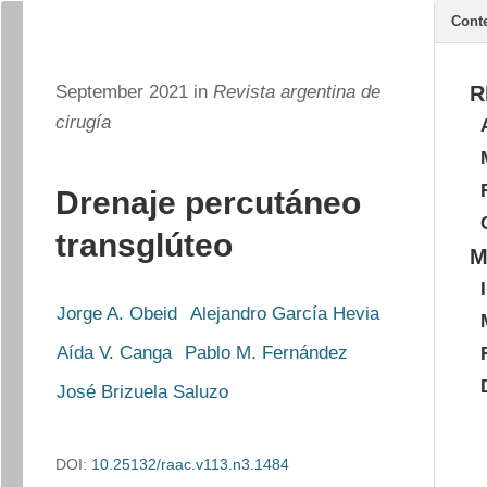
Cont
September 2021 in
Revista argentina de
R
cirugía
Drenaje percutáneo
transglúteo
M
Jorge A. Obeid
Alejandro García Hevia
Aída V. Canga
Pablo M. Fernández
José Brizuela Saluzo
DOI:
10.25132/raac.v113.n3.1484