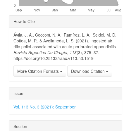
Article
How to Cite
Details
Ávila, J. A., Cecconi, N. A., Ramírez, L. A., Seidel, M. D.,
Goitea, M. P., & Avellaneda, L. S. (2021). Ingested air
rifle pellet associated with acute perforated appendicitis.
Revista Argentina De Cirugía
,
113
(3), 375–37.
https://doi.org/10.25132/raac.v113.n3.1519
More Citation Formats
Download Citation
Issue
Vol. 113 No. 3 (2021): September
Section