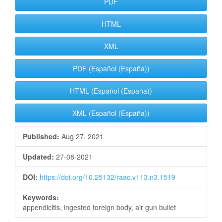
PDF
HTML
XML
PDF (Español (España))
HTML (Español (España))
XML (Español (España))
Published:
Aug 27, 2021
Updated:
27-08-2021
DOI:
https://doi.org/10.25132/raac.v113.n3.1519
Keywords:
appendicitis, ingested foreign body, air gun bullet