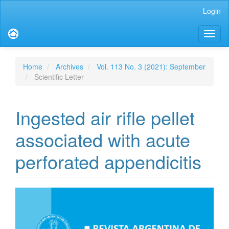
Main
Login
Navigation
Main
Toggl
Content
naviga
Sidebar
Home
Archives
Vol. 113 No. 3 (2021): September
Scientific Letter
Ingested air rifle pellet
associated with acute
perforated appendicitis
Article
Sidebar