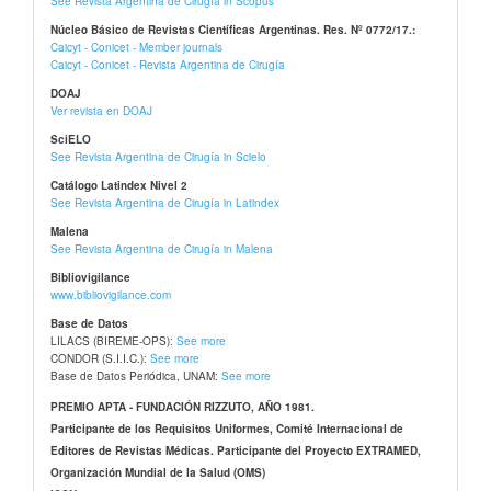
See Revista Argentina de Cirugía in Scopus
Núcleo Básico de Revistas Científicas Argentinas. Res. Nº 0772/17.:
Caicyt - Conicet - Member journals
Caicyt - Conicet - Revista Argentina de Cirugía
DOAJ
Ver revista en DOAJ
SciELO
See Revista Argentina de Cirugía in Scielo
Catálogo Latindex Nivel 2
See Revista Argentina de Cirugía in Latindex
Malena
See Revista Argentina de Cirugía in Malena
Bibliovigilance
www.bibliovigilance.com
Base de Datos
LILACS (BIREME-OPS):
See more
CONDOR (S.I.I.C.):
See more
Base de Datos Periódica, UNAM:
See more
PREMIO APTA - FUNDACIÓN RIZZUTO, AÑO 1981.
Participante de los Requisitos Uniformes, Comité Internacional de
Editores de Revistas Médicas. Participante del Proyecto EXTRAMED,
Organización Mundial de la Salud (OMS)