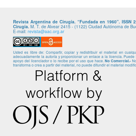
Revista Argentina de Cirugía. “Fundada en 1960”. ISSN 22
Cirugía.
M. T. de Alvear 2415 - (1122) Ciudad Autónoma de Buen
E-mail:
revista@aac.org.ar
Usted es libre de: Compartir, copiar y redistribuir el material en cual
adecuadamente la autoría y proporcionar un enlace a la licencia. Puede
apoyo del licenciador o lo recibe por el uso que hace.
No Comercial.-
No 
transforma o crea a partir del material, no puede difundir el material modif